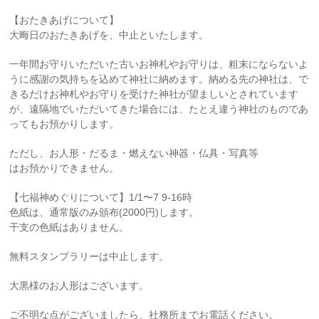
【おたきあげについて】
大晦日のおたきあげを、中止といたします。
一年間お守りいただいた古いお神札やお守りは、粗末にならないよ
うに感謝の気持ちを込めて神社に納めます。納める先の神社は、で
きるだけお神札やお守りを受けた神社が望ましいとされています
が、遠隔地でいただいてきた場合には、たとえ違う神社のものであ
ってもお預かりします。
ただし、お人形・だるま・燃えない神器・仏具・写真等
はお預かりできません。
【七福神めぐりについて】1/1〜7 9-16時
色紙は、通常版のみ頒布(2000円)します。
干支の色紙はありません。
無料スタンプラリーは中止します。
大黒様のお人形はございます。
ご不明な点がございましたら、社務所までお電話ください。