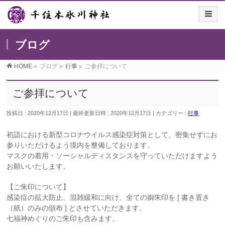
ブログ
HOME
»
ブログ
»
行事
»
ご参拝について
ご参拝について
投稿日 : 2020年12月17日
最終更新日時 : 2020年12月17日
カテゴリー :
行事
初詣における新型コロナウイルス感染症対策として、密集せずにお
参りいただけるよう境内を整備しております。
マスクの着用・ソーシャルディスタンスを守っていただけますよう
お願いいたします。
【ご朱印について】
感染症の拡大防止、混雑緩和に向け、全ての御朱印を [ 書き置き
（紙）のみの頒布 ] とさせていただきます。
七福神めぐりのご朱印も含みます。