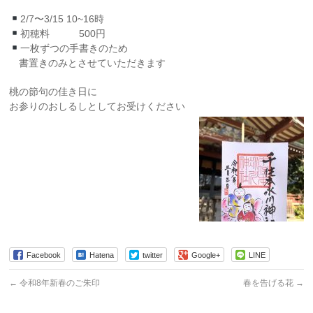
2/7〜3/15 10~16時
初穂料 500円
一枚ずつの手書きのため
書置きのみとさせていただきます
桃の節句の佳き日に
お参りのおしるしとしてお受けください
Facebook
Hatena
twitter
Google+
LINE
←
令和8年新春のご朱印
春を告げる花
→